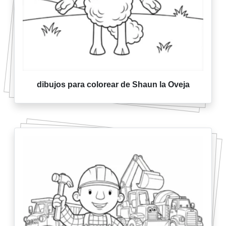
dibujos para colorear de Shaun la Oveja