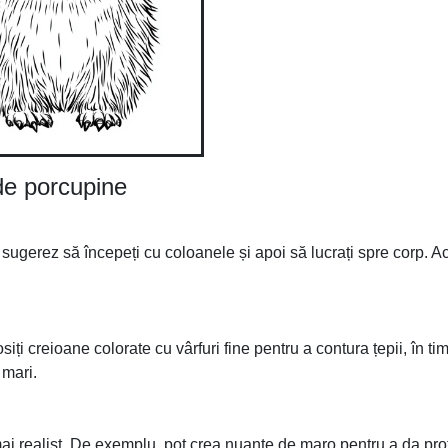
 de porcupine
 sugerez să începeți cu coloanele și apoi să lucrați spre corp. Ac
siți creioane colorate cu vârfuri fine pentru a contura țepii, în ti
 mari.
mai realist. De exemplu, pot crea nuanțe de maro pentru a da pr