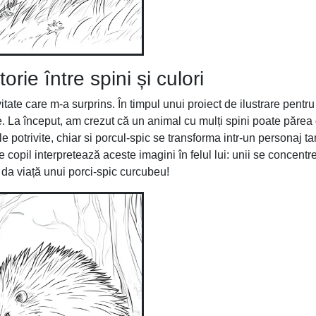
ie între spini și culori
tate care m-a surprins. În timpul unui proiect de ilustrare pentru
le. La început, am crezut că un animal cu mulți spini poate părea
e potrivite, chiar si porcul-spic se transforma intr-un personaj ta
e copil interpretează aceste imagini în felul lui: unii se concent
a da viață unui porci-spic curcubeu!