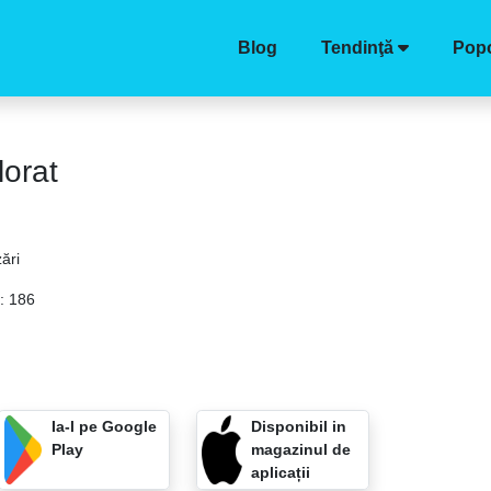
Blog
Tendinţă
Popo
lorat
zări
i: 186
Ia-l pe Google
Disponibil in
Play
magazinul de
aplicații