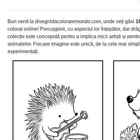
Bun venit la disegnidacoloraremondo.com, unde veți găsi
1
colorat online! Porcușpinii, cu aspectul lor înțepător, dar dră
colecție este concepută pentru a implica micii artiști și pent
animalelor. Fiecare imagine este unică, de la cele mai simple
experimentați.