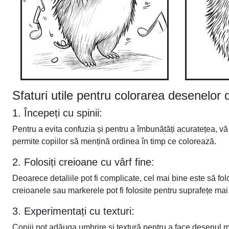
Sfaturi utile pentru colorarea desenelor
1. Începeți cu spinii:
Pentru a evita confuzia și pentru a îmbunătăți acuratețea, vă
permite copiilor să mențină ordinea în timp ce colorează.
2. Folosiți creioane cu vârf fine:
Deoarece detaliile pot fi complicate, cel mai bine este să folo
creioanele sau markerele pot fi folosite pentru suprafețe mai
3. Experimentați cu texturi:
Copiii pot adăuga umbrire și textură pentru a face desenul 