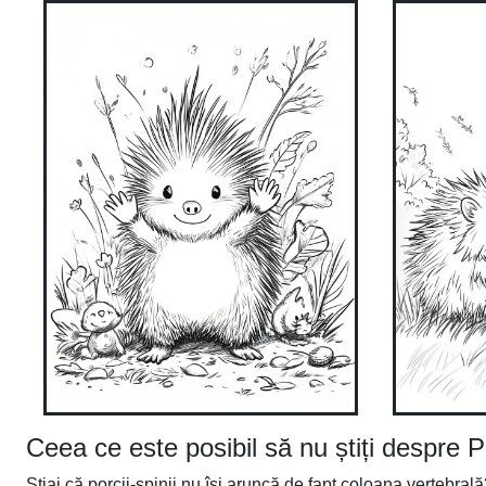
Ceea ce este posibil să nu știți despre 
Știai că porcii-șpinii nu își aruncă de fapt coloana vertebrală