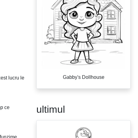
Gabby's Dollhouse
est lucru le
ultimul
mp ce
ofunzime