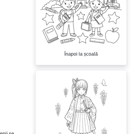
Înapoi la școală
țepii se