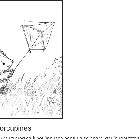
Porcupines
? Mulți cred că îi pot împușca pentru a se apăra, dar în realitate 