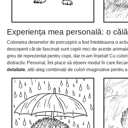
Experiența mea personală: o călător
Colorarea desenelor de porcușpini a fost întotdeauna o activi
descoperit cât de fascinați sunt copiii mici de aceste anima
greu de reprezentat pentru copii, dar m-am înșelat! Cu culoril
distractiv. Personal, îmi place să observ modul în care fiecar
detaliate
, alții aleg combinații de culori imaginative pentru 