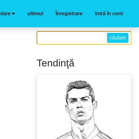
lare
ultimul
Înregistrare
Intră în cont
căutare
Tendinţă