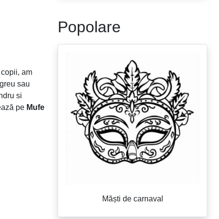
Popolare
 copii, am
 greu sau
ndru si
rează pe
Mufe
Măști de carnaval