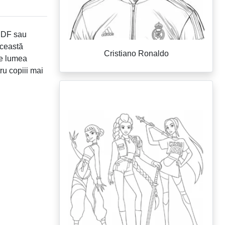
 PDF sau
Această
Cristiano Ronaldo
re lumea
ru copiii mai