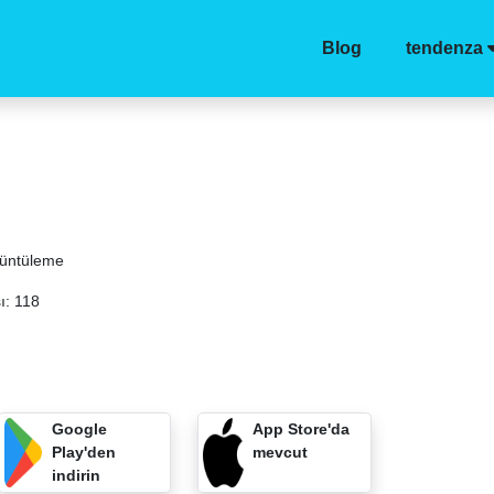
Blog
tendenza
rüntüleme
ı: 118
Google
App Store'da
Play'den
mevcut
indirin