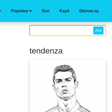
Popolare
Son
Kayıt
Oturum aç
Ara
tendenza