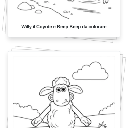
Willy il Coyote e Beep Beep da colorare