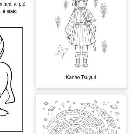
llanti ai più
, è stato
Kanao Tsuyuri