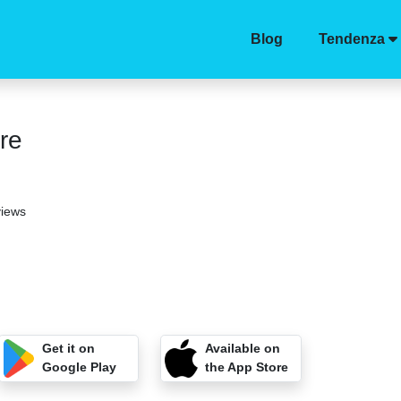
Blog
Tendenza
re
views
Get it on
Available on
Google Play
the App Store