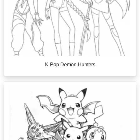
K-Pop Demon Hunters