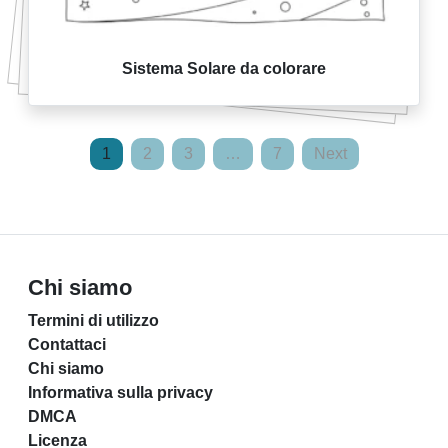
Sistema Solare da colorare
Posts
1
2
3
…
7
Next
pagination
Chi siamo
Termini di utilizzo
Contattaci
Chi siamo
Informativa sulla privacy
DMCA
Licenza