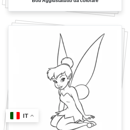
Bob Aggiustatutto da colorare
IT