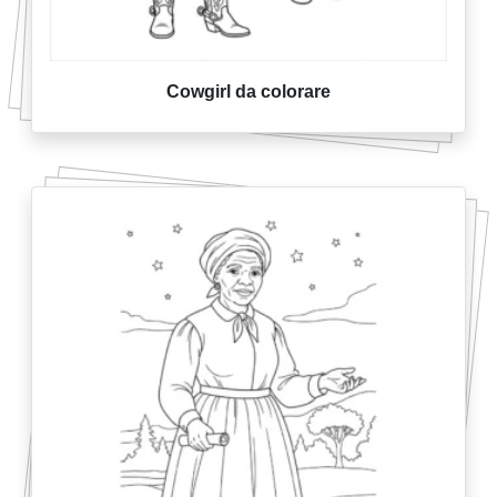
Cowgirl da colorare