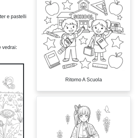
er e pastelli
e vedrai:
Ritorno A Scuola