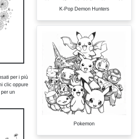
K-Pop Demon Hunters
nsati per i più
i clic oppure
e per un
Pokemon