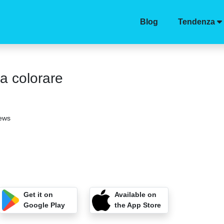
Blog
Tendenza
a colorare
iews
Get it on
Available on
Google Play
the App Store