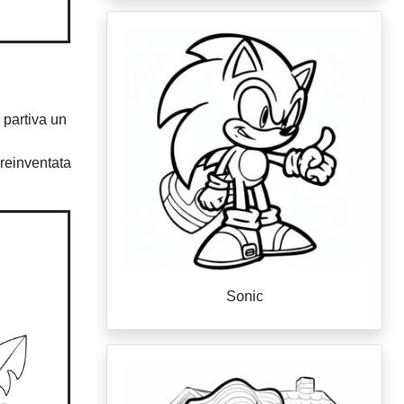
 partiva un
reinventata
Sonic