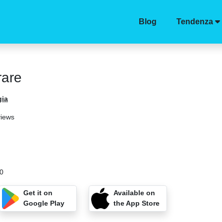
Blog
Tendenza
rare
gia
views
80
Get it on
Available on
Google Play
the App Store