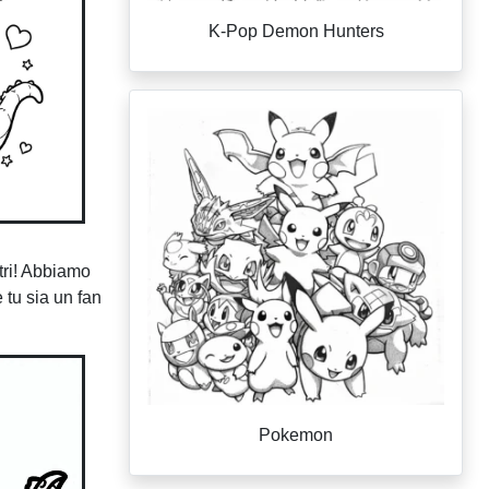
K-Pop Demon Hunters
stri! Abbiamo
 tu sia un fan
Pokemon