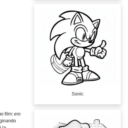
Sonic
o film: ero
aginando
i la