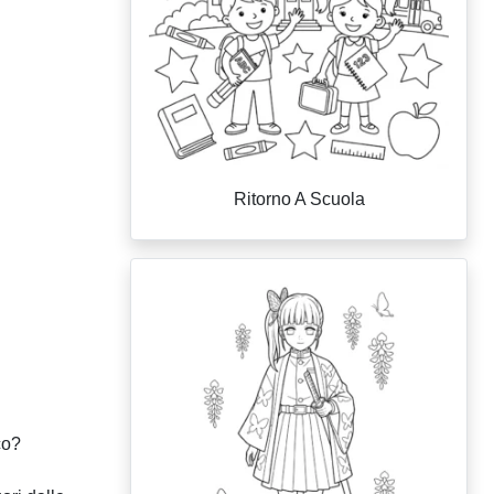
Ritorno A Scuola
co?