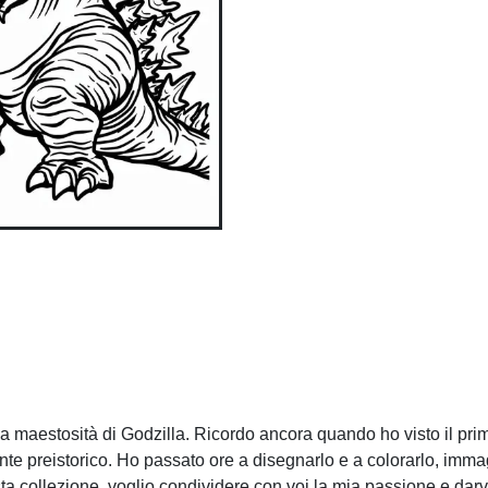
a maestosità di Godzilla. Ricordo ancora quando ho visto il prim
nte preistorico. Ho passato ore a disegnarlo e a colorarlo, imm
sta collezione, voglio condividere con voi la mia passione e darv