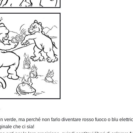
e
 in verde, ma perché non farlo diventare rosso fuoco o blu elettri
ginale che ci sia!