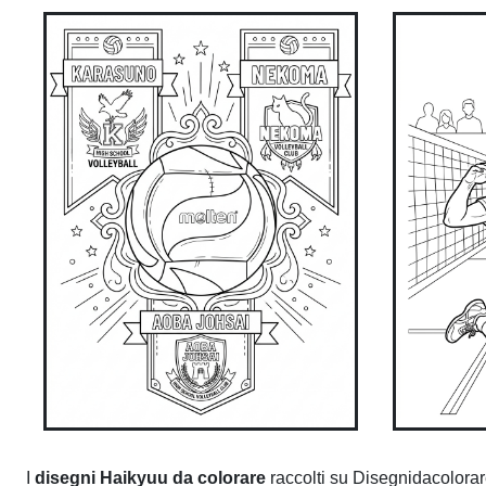
I
disegni Haikyuu da colorare
raccolti su Disegnidacolora