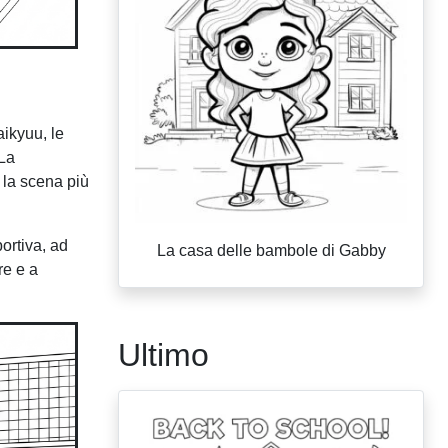
aikyuu, le
 La
o la scena più
ortiva, ad
La casa delle bambole di Gabby
re e a
Ultimo