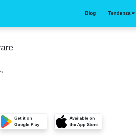
Blog
Tendenza
rare
ws
Get it on
Available on
Google Play
the App Store