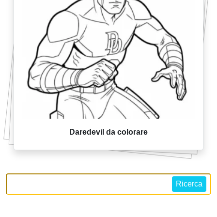
Daredevil da colorare
Ricerca