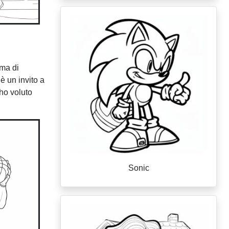
 ma di
è un invito a
 ho voluto
Sonic