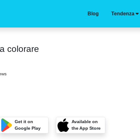
Blog
Tendenza
a colorare
iews
Get it on
Available on
Google Play
the App Store