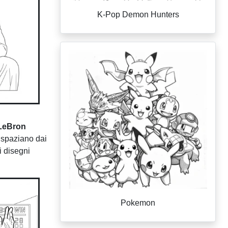
K-Pop Demon Hunters
 LeBron
i spaziano dai
i disegni
Pokemon