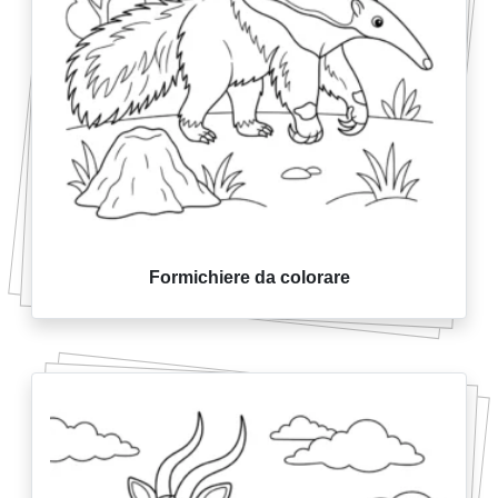
Formichiere da colorare