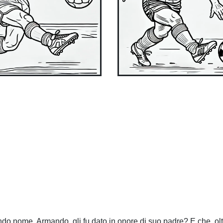
o nome, Armando, gli fu dato in onore di suo padre? E che, ol