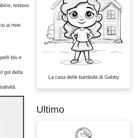
bino, restavo
io ai miei
elli blu e
l gol della
La casa delle bambole di Gabby
atività.
Ultimo