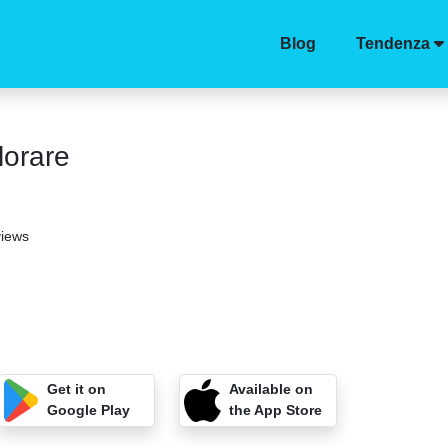
Blog
Tendenza
lorare
views
Get it on
Available on
Google Play
the App Store