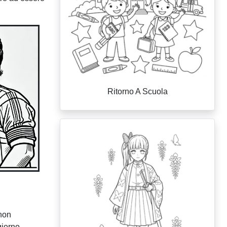
Ritorno A Scuola
 non
giorno