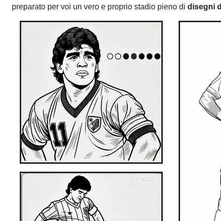
preparato per voi un vero e proprio stadio pieno di
disegni 