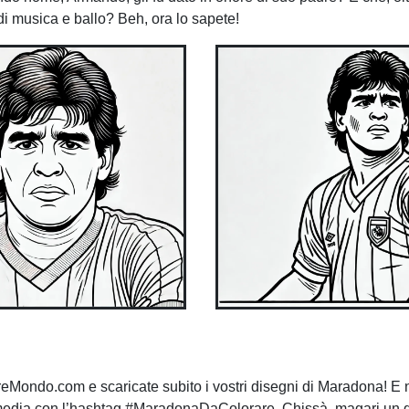
 musica e ballo? Beh, ora lo sapete!
eMondo.com e scaricate subito i vostri disegni di Maradona! E
al media con l’hashtag #MaradonaDaColorare. Chissà, magari un 