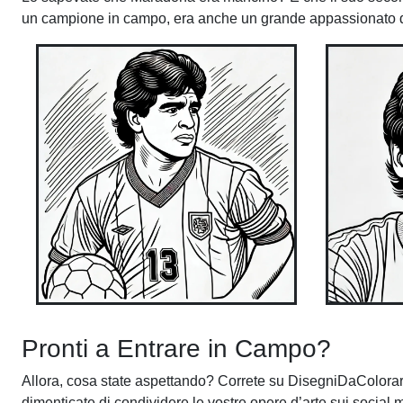
un campione in campo, era anche un grande appassionato di
Pronti a Entrare in Campo?
Allora, cosa state aspettando? Correte su DisegniDaColorar
dimenticate di condividere le vostre opere d’arte sui soci