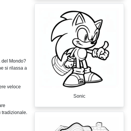
pa del Mondo?
e si rilassa a
rere veloce
Sonic
are
 tradizionale.