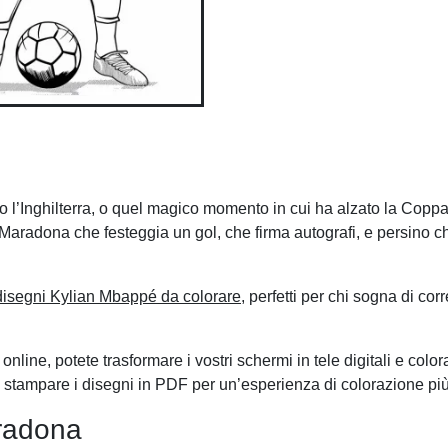
tro l’Inghilterra, o quel magico momento in cui ha alzato la Cop
 Maradona che festeggia un gol, che firma autografi, e persino ch
disegni Kylian Mbappé da colorare
, perfetti per chi sogna di cor
nline, potete trasformare i vostri schermi in tele digitali e color
 e stampare i disegni in PDF per un’esperienza di colorazione più
aradona