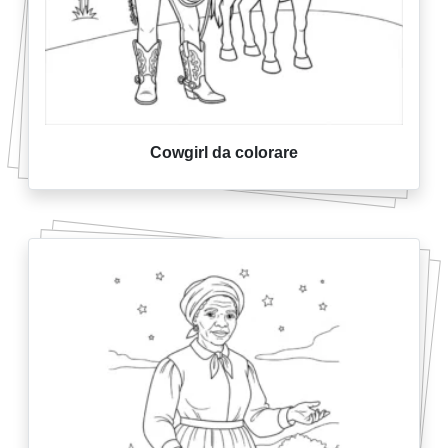
Cowgirl da colorare