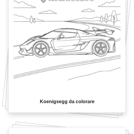
Koenigsegg da colorare