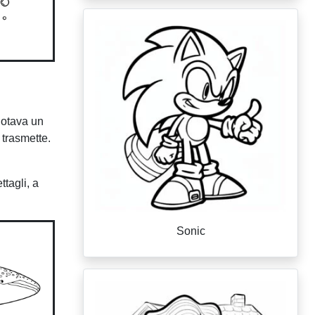
uotava un
 trasmette.
ttagli, a
Sonic