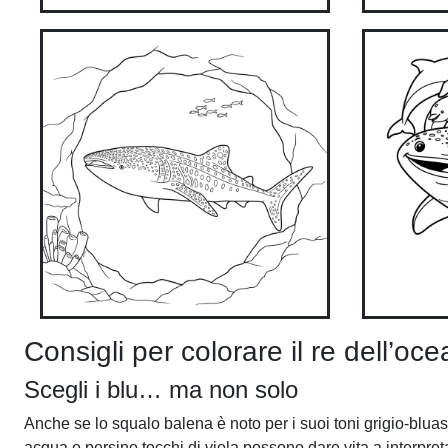
Consigli per colorare il re dell’oc
Scegli i blu… ma non solo
Anche se lo squalo balena è noto per i suoi toni grigio-bluast
acqua e persino tocchi di viola possono dare vita a interpret