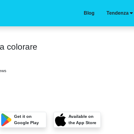
Blog
Tendenza
a colorare
iews
Get it on
Available on
Google Play
the App Store