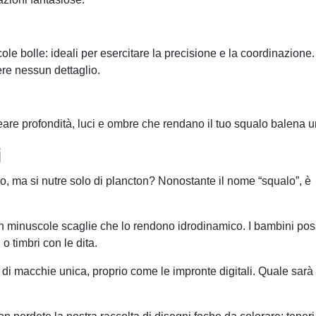
cole bolle: ideali per esercitare la precisione e la coordinazione
ere nessun dettaglio.
reare profondità, luci e ombre che rendano il tuo squalo balena u
i
, ma si nutre solo di plancton? Nonostante il nome “squalo”, è
 con minuscole scaglie che lo rendono idrodinamico. I bambini po
 o timbri con le dita.
 di macchie unica, proprio come le impronte digitali. Quale sarà