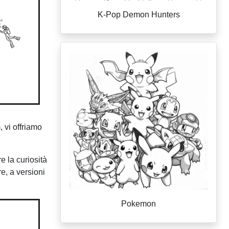
K-Pop Demon Hunters
 vi offriamo
e la curiosità
re, a versioni
Pokemon