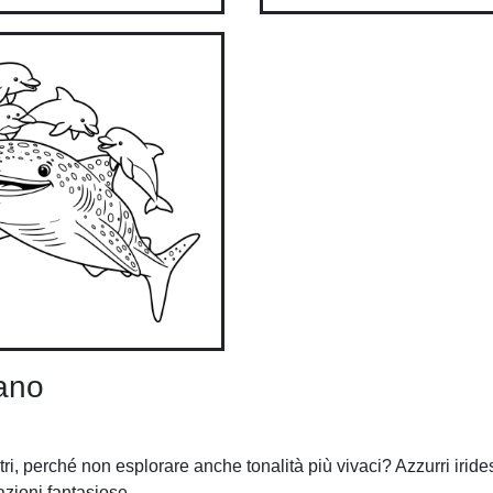
eano
ri, perché non esplorare anche tonalità più vivaci? Azzurri irides
azioni fantasiose.