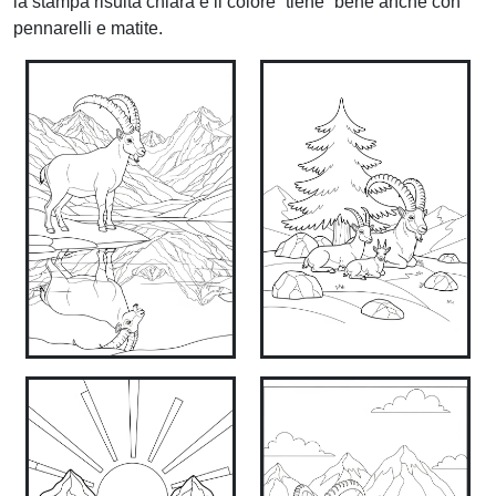
la stampa risulta chiara e il colore “tiene” bene anche con
pennarelli e matite.