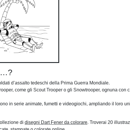
he…?
soldati d’assalto tedeschi della Prima Guerra Mondiale.
trooper, come gli Scout Trooper o gli Snowtrooper, ognuna con ca
iono in serie animate, fumetti e videogiochi, ampliando il loro un
collezione di
disegni Dart Fener da colorare
. Troverai 20 illustra
cate, stampate o colorate online.