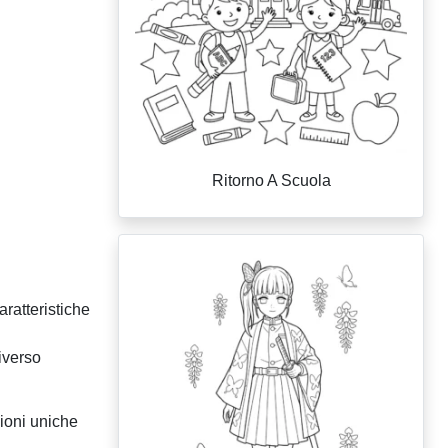
Ritorno A Scuola
ratteristiche
iverso
zioni uniche