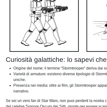
Curiosità galattiche: lo sapevi c
Origine del nome: il termine “Stormtrooper” deriva dai 
Varietà di armature: esistono diverse tipologie di Storm
uniche.
Presenza nei media: oltre ai film, gli Stormtrooper appa
narrativo.
Se sei un vero fan di Star Wars, non puoi perderti la nostra 
del celebre Signore Oscuro dei Sith, pronte per essere scari