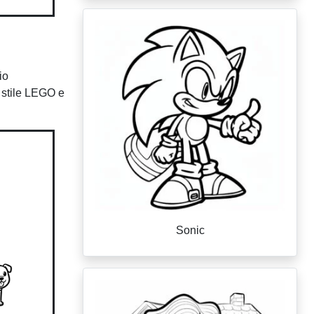
io
n stile LEGO e
Sonic