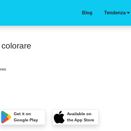
Blog
Tendenza
 colorare
iews
Get it on
Available on
Google Play
the App Store