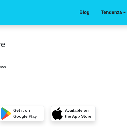
Blog
Tendenza
re
iews
Get it on
Available on
Google Play
the App Store