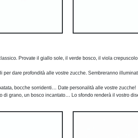
classico. Provate il giallo sole, il verde bosco, il viola crepusc
mili per dare profondità alle vostre zucche. Sembreranno illuminat
a patata, bocche sorridenti… Date personalità alle vostre zucche!
mpo di grano, un bosco incantato… Lo sfondo renderà il vostro d