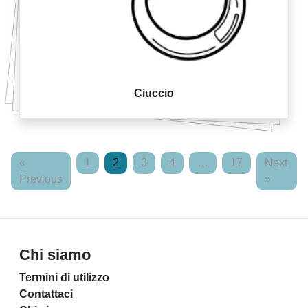
Ciuccio
«
1
2
3
4
…
17
Next
Previous
»
Chi siamo
Termini di utilizzo
Contattaci