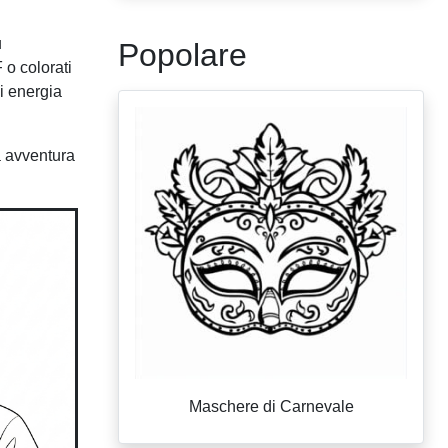
u
Popolare
 o colorati
i energia
a avventura
Maschere di Carnevale