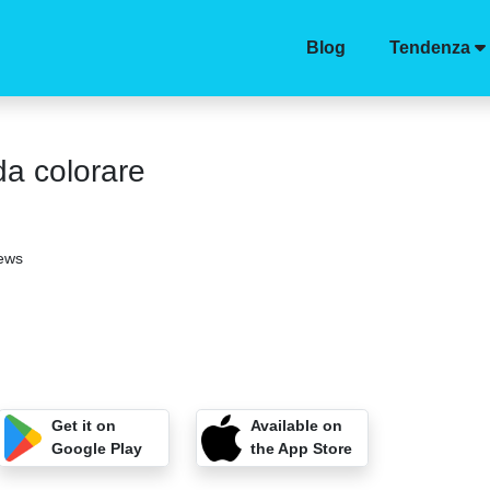
Blog
Tendenza
da colorare
iews
Get it on
Available on
Google Play
the App Store