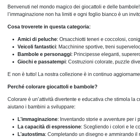
Benvenuti nel mondo magico dei giocattoli e delle bambole! Pr
l’immaginazione non ha limiti e ogni foglio bianco è un invito
Cosa troverete in questa categoria:
Amici di peluche
: Orsacchiotti teneri e coccolosi, conigl
Veicoli fantastici
: Macchinine sportive, treni superveloc
Bambole e personaggi
: Principesse eleganti, supereroi
Giochi e passatempi
: Costruzioni colorate, puzzle div
E non è tutto! La nostra collezione è in continuo aggiorname
Perché colorare giocattoli e bambole?
Colorare è un’attività divertente e educativa che stimola la c
aiutano i bambini a sviluppare:
L’immaginazione
: Inventando storie e avventure per i
La capacità di espressione
: Scegliendo i colori e le 
L’autostima
: Completando un disegno e ammirando il ris