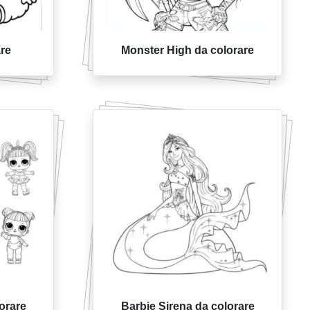
re
Monster High da colorare
orare
Barbie Sirena da colorare