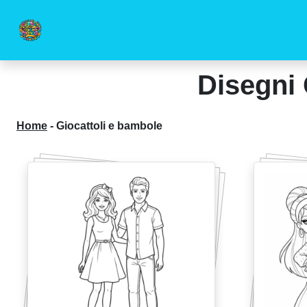
Disegni 
Home
-
Giocattoli e bambole