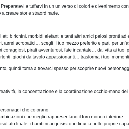
eparatevi a tuffarvi in un universo di colori e divertimento con 
 a creare storie straordinarie.
ietti birichini, morbidi elefanti e tanti altri amici pelosi pronti a
i, aerei acrobatici… scegli il tuo mezzo preferito e parti per un’a
 coraggiosi, pirati avventurosi, fate incantate… dai vita ai tuoi per
ertenti, giochi da tavolo appassionanti… trasforma i tuoi momenti
nto, quindi torna a trovarci spesso per scoprire nuovi personag
reatività, la concentrazione e la coordinazione occhio-mano dei b
 personaggi che colorano.
combinazioni che meglio rappresentano il loro mondo interiore.
ultato finale, i bambini acquisiscono fiducia nelle proprie capac