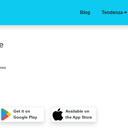
Blog
Tendenza
e
iews
Get it on
Available on
Google Play
the App Store