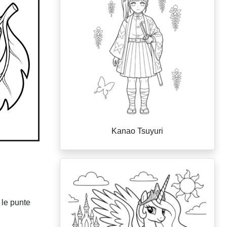
Kanao Tsuyuri
 le punte