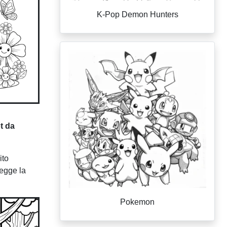
K-Pop Demon Hunters
t da
ito
tegge la
Pokemon