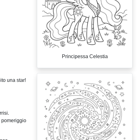
Principessa Celestia
ito una star!
risi.
un pomeriggio