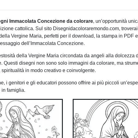
egni Immacolata Concezione da colorare
, un’opportunità unic
radizione cattolica. Sul sito Disegnidacoloraremondo.com, trovera
ella Vergine Maria, perfetti per il download, la stampa in PDF e 
l messaggio dell’Immacolata Concezione.
tosità della Vergine Maria circondata da angeli alla dolcezza d
e. Questi disegni non sono solo immagini da colorare, ma strume
a spiritualità in modo creativo e coinvolgente.
 i genitori e gli educatori possono offrire ai più piccoli un’esp
 in famiglia.