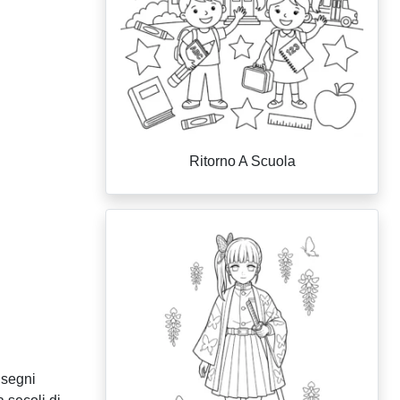
Ritorno A Scuola
isegni