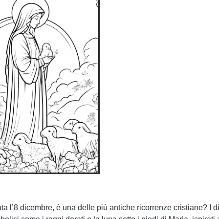
 l’8 dicembre, è una delle più antiche ricorrenze cristiane? I d