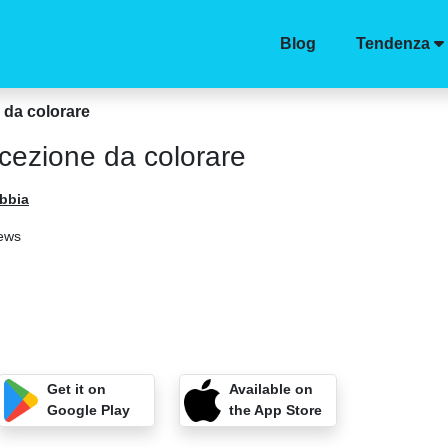
Blog
Tendenza
da colorare
ezione da colorare
ibbia
iews
Get it on
Available on
Google Play
the App Store