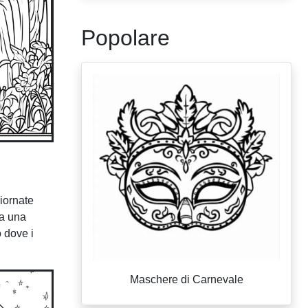
Popolare
iornate
ta una
 dove i
Maschere di Carnevale