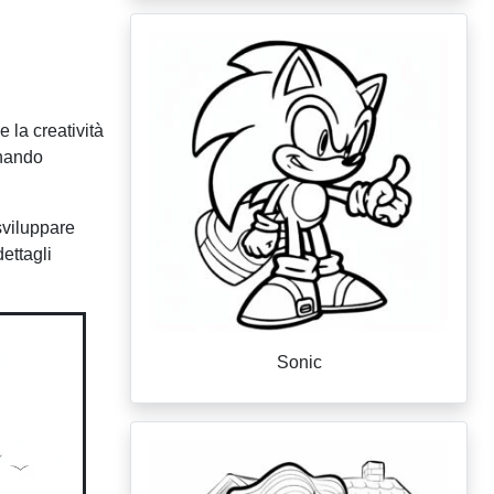
 la creatività
inando
sviluppare
ettagli
Sonic