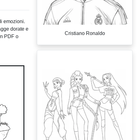
i emozioni.
agge dorate e
Cristiano Ronaldo
 in PDF o