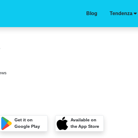
Blog
Tendenza
e
iews
Get it on
Available on
Google Play
the App Store