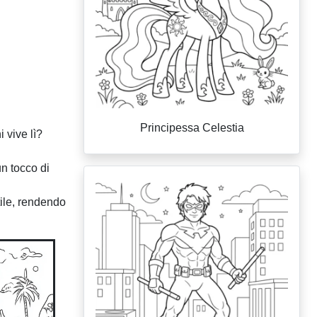
Principessa Celestia
 vive lì?
un tocco di
tile, rendendo